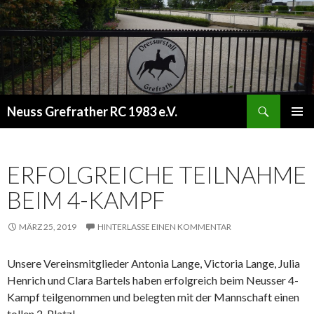
Suchen
Neuss Grefrather RC 1983 e.V.
ZUM
PRIMÄR
INHALT
MENÜ
SPRINGEN
ERFOLGREICHE TEILNAHME
BEIM 4-KAMPF
MÄRZ 25, 2019
HINTERLASSE EINEN KOMMENTAR
Unsere Vereinsmitglieder Antonia Lange, Victoria Lange, Julia
Henrich und Clara Bartels haben erfolgreich beim Neusser 4-
Kampf teilgenommen und belegten mit der Mannschaft einen
tollen 2. Platz!