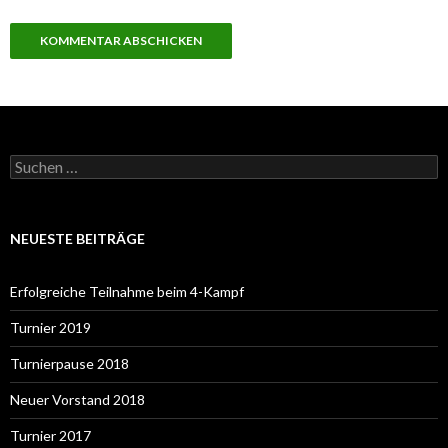
S
u
c
h
e
NEUESTE BEITRÄGE
n
a
c
Erfolgreiche Teilnahme beim 4-Kampf
h
:
Turnier 2019
Turnierpause 2018
Neuer Vorstand 2018
Turnier 2017