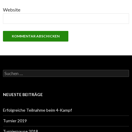
Website
S
u
c
h
e
NEUESTE BEITRÄGE
n
a
c
Erfolgreiche Teilnahme beim 4-Kampf
h
:
Turnier 2019
Turnierpause 2018