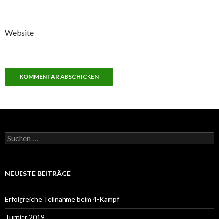
Website
S
u
c
h
e
NEUESTE BEITRÄGE
n
a
c
Erfolgreiche Teilnahme beim 4-Kampf
h
:
Turnier 2019